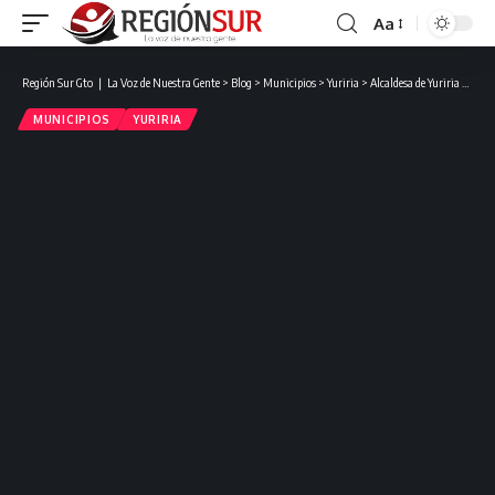
Aa
Región Sur Gto ❘ La Voz de Nuestra Gente
>
Blog
>
Municipios
>
Yuriria
>
Alcaldesa de Yuriria toma protesta a nueva República Escolar en la Primaria Justo Sierra.
MUNICIPIOS
YURIRIA