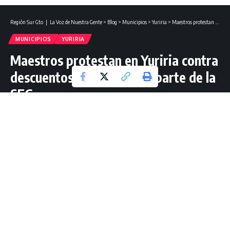
Región Sur Gto ❘ La Voz de Nuestra Gente
>
Blog
>
Municipios
>
Yuriria
>
Maestros protestan en Yuriria contra descuentos salariales por parte de la SEG.
MUNICIPIOS
YURIRIA
Maestros protestan en Yuriria contra
descuentos salariales por parte de la
SEG.
3 Lectura mínima
Jorge Guzmán Mtz
Última actualización: noviembre 11, 2024 16:00
YURIRIA.-
Este lunes, maestros de los municipios de Yuriria,
Uriangato y Moroleón, pertenecientes a la Sección 45,
delegación D-1-39 del Sindicato Nacional de Trabajadores
de la Educación (SNTE), realizaron una manifestación