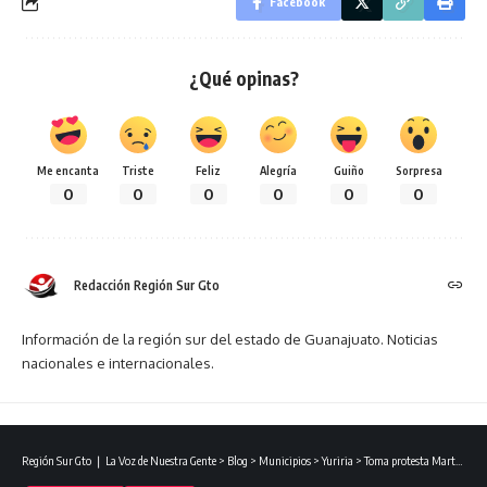
Facebook
¿Qué opinas?
Me encanta
Triste
Feliz
Alegría
Guiño
Sorpresa
0
0
0
0
0
0
Redacción Región Sur Gto
Información de la región sur del estado de Guanajuato. Noticias
nacionales e internacionales.
Región Sur Gto ❘ La Voz de Nuestra Gente
>
Blog
>
Municipios
>
Yuriria
>
Toma protesta Martha Laura Espinosa Núñez como regidora de Morena en el Ayuntamiento de Yuriria.