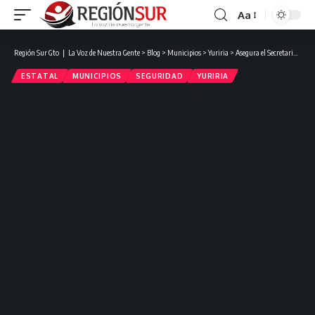
Aa
Región Sur Gto ❘ La Voz de Nuestra Gente
>
Blog
>
Municipios
>
Yuriria
>
Asegura el Secretario de Gobierno que por confusión, se dio un enfrentamiento entre Policías de Yuriria y Uriangato.
ESTATAL
MUNICIPIOS
SEGURIDAD
YURIRIA