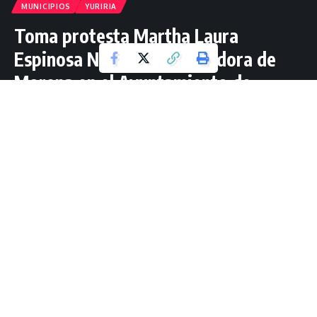
MUNICIPIOS
YURIRIA
Toma protesta Martha Laura
Espinosa Núñez como regidora de
Morena en el Ayuntamiento de
Yuriria.
1 Lectura mínima
Jorge Guzmán Mtz
Última actualización: octubre 31, 2024 12:07
YURIRIA.-
Durante la sesión de Ayuntamiento de este
miércoles, Martha Laura Espinosa Núñez, representante de
Morena, rindió la protesta de ley como regidora y se unió
oficialmente a los trabajos colegiados del nuevo gobierno
municipal. Con un enfoque en el diálogo y la cooperación,