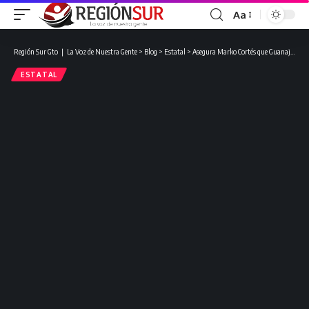
Aa
Región Sur Gto ❘ La Voz de Nuestra Gente
>
Blog
>
Estatal
>
Asegura Marko Cortés que Guanajuato tendrá una mujer gobernadora en el 2024.
ESTATAL