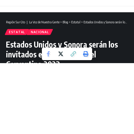
Región Sur Gto ❘ La Voz de Nuestra Gente
>
Blog
>
Estatal
>
Estados Unidos y Sonora serán los invitados especiales para el Cervantino 2023.
ESTATAL
NACIONAL
Estados Unidos y Sonora serán los
invitados especiales para el
Cervantino 2023.
1 Lectura mínima
Jorge Guzmán Mtz
Última actualización: febrero 22, 2023 21:49