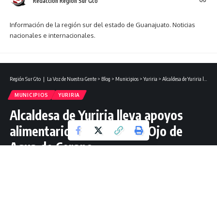
Redacción Región Sur Gto
Información de la región sur del estado de Guanajuato. Noticias
nacionales e internacionales.
Región Sur Gto ❘ La Voz de Nuestra Gente
>
Blog
>
Municipios
>
Yuriria
>
Alcaldesa de Yuriria lleva apoyos alimentarios y agrícolas a Ojo de Agua de Cerano.
MUNICIPIOS
YURIRIA
Alcaldesa de Yuriria lleva apoyos
alimentarios y agrícolas a Ojo de
Agua de Cerano.
1 Lectura mínima
Jorge Guzmán Mtz
Última actualización: enero 15, 2025 18:28