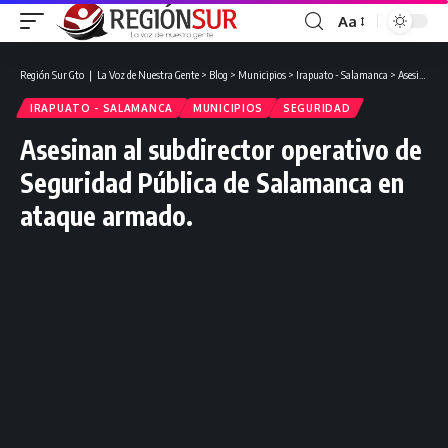
Aa
Región Sur Gto ❘ La Voz de Nuestra Gente
>
Blog
>
Municipios
>
Irapuato - Salamanca
>
Asesinan al subdirector operativo de Seguridad Pública de Salamanca en ataque armado.
IRAPUATO - SALAMANCA
MUNICIPIOS
SEGURIDAD
Asesinan al subdirector operativo de
Seguridad Pública de Salamanca en
ataque armado.