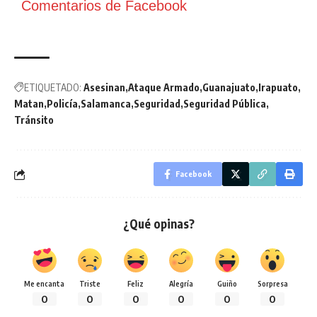
Comentarios de Facebook
ETIQUETADO:
Asesinan
Ataque Armado
Guanajuato
Irapuato
Matan
Policía
Salamanca
Seguridad
Seguridad Pública
Tránsito
Facebook
¿Qué opinas?
Me encanta
Triste
Feliz
Alegría
Guiño
Sorpresa
0
0
0
0
0
0