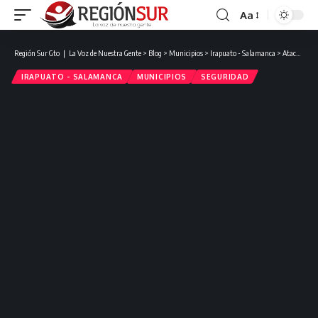
Aa
Región Sur Gto ❘ La Voz de Nuestra Gente
>
Blog
>
Municipios
>
Irapuato - Salamanca
>
Atacan a Policías Municipales en Salamanca y asesinan a Agente de Tránsito en Irapuato.
IRAPUATO - SALAMANCA
MUNICIPIOS
SEGURIDAD