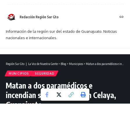
Redacción Región Sur Gto
Información de la región sur del estado de Guanajuato. Noticias
nacionales e internacionales.
Región Sur Gto ❘ La Voz de Nuestra Gente
>
Blog
>
Municipios
>
Matan a dos paramédicos e incendian su ambulancia en Celaya, Guanajuato.
MUNICIPIOS
SEGURIDAD
Matan a dos paramédicos e
incendian su ambulancia en Celaya,
Guanajuato.
2 Lectura mínima