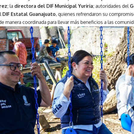
rez
; la
directora del DIF Municipal Yuriria
; autoridades del
G
el
DIF Estatal Guanajuato
, quienes refrendaron su compromis
de manera coordinada para llevar más beneficios a las comunid