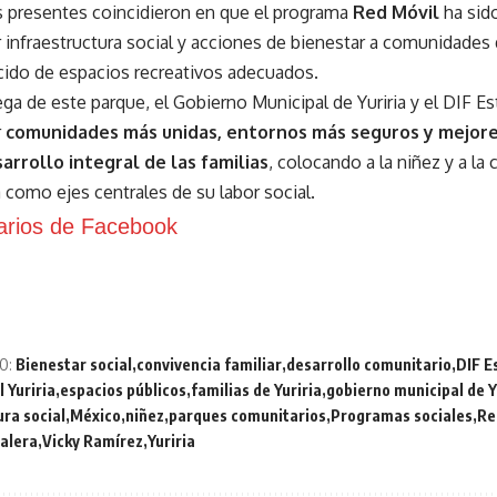
 presentes coincidieron en que el programa
Red Móvil
ha sid
r infraestructura social y acciones de bienestar a comunidades
cido de espacios recreativos adecuados.
ga de este parque, el Gobierno Municipal de Yuriria y el DIF Est
r
comunidades más unidas, entornos más seguros y mejor
arrollo integral de las familias
, colocando a la niñez y a la
 como ejes centrales de su labor social.
rios de Facebook
O:
Bienestar social
convivencia familiar
desarrollo comunitario
DIF E
 Yuriria
espacios públicos
familias de Yuriria
gobierno municipal de Y
ura social
México
niñez
parques comunitarios
Programas sociales
Re
alera
Vicky Ramírez
Yuriria