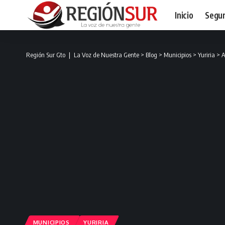
Inicio
Segur
Región Sur Gto ❘ La Voz de Nuestra Gente
>
Blog
>
Municipios
>
Yuriria
>
A
MUNICIPIOS
YURIRIA