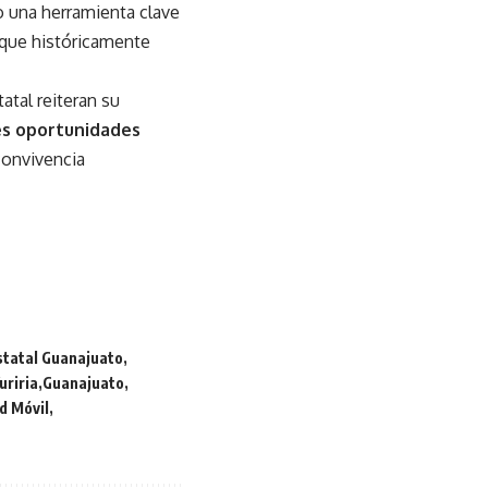
o una herramienta clave
 que históricamente
atal reiteran su
es oportunidades
 convivencia
statal Guanajuato
uriria
Guanajuato
d Móvil