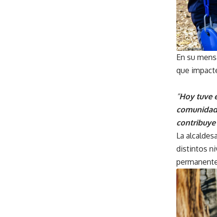
En su mensa
que impacte
“
Hoy tuve e
comunidad 
contribuye 
La alcaldes
distintos n
permanente 