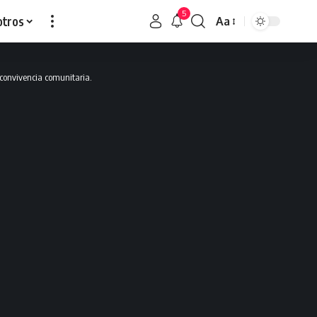
5
otros
Aa
 convivencia comunitaria.