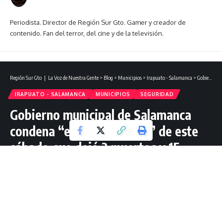
Periodista. Director de Región Sur Gto. Gamer y creador de
contenido. Fan del terror, del cine y de la televisión.
Región Sur Gto ❘ La Voz de Nuestra Gente
>
Blog
>
Municipios
>
Irapuato - Salamanca
>
Gobierno municipal de Salamanca condena “el brutal ataque” de este sábado que dejó 2 muertos y 15 personas lesionadas.
IRAPUATO - SALAMANCA
MUNICIPIOS
SEGURIDAD
Gobierno municipal de Salamanca
condena “el brutal ataque” de este
sábado que dejó 2 muertos y 15
personas lesionadas.
1 Lectura mínima
Redacción Región Sur Gto
Última actualización: enero 26, 2025 13:53