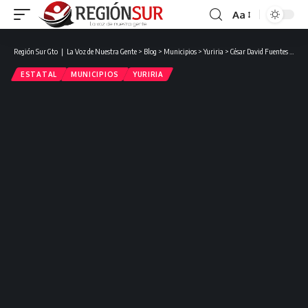
Aa
Región Sur Gto ❘ La Voz de Nuestra Gente
>
Blog
>
Municipios
>
Yuriria
>
César David Fuentes Alba asume el mando del 6º Regimiento Mecanizado: destaca la presencia de la alcaldesa de Yuriria.
ESTATAL
MUNICIPIOS
YURIRIA