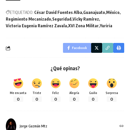
ETIQUETADO:
César David Fuentes Alba
Guanajuato
México
Regimiento Mecanizado
Seguridad
Vicky Ramírez
Victoria Eugenia Ramírez Zavala
XVI Zona Militar
Yuriria
Facebook
¿Qué opinas?
Me encanta
Triste
Feliz
Alegría
Guiño
Sorpresa
0
0
0
0
0
0
Jorge Guzmán Mtz