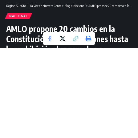
Región Sur Gto ❘ La Voz de Nuestra Gente
>
Blog
>
Nacional
>
AMLO propone 20 cambios en la Constitución: desde pensiones hasta la prohibición de vapeadores.
NACIONAL
AMLO propone 20 cambios en la
Constitución: desde pensiones hasta
la prohibición de vapeadores.
3 Lectura mínima
Redacción Región Sur Gto
Última actualización: febrero 5, 2024 21:25