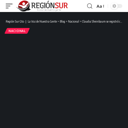
Aa
Región Sur Gto ❘ La Voz de Nuestra Gente
>
Blog
>
Nacional
>
Claudia Sheinbaum se registró como candidata a la Presidencia de México por la coalición “Sigamos Haciendo Historia”.
NACIONAL