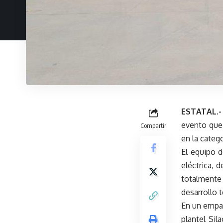
ESTATAL.-
evento que 
Compartir
en la categ
El equipo 
eléctrica, 
totalmente 
desarrollo 
En un empat
plantel Sil