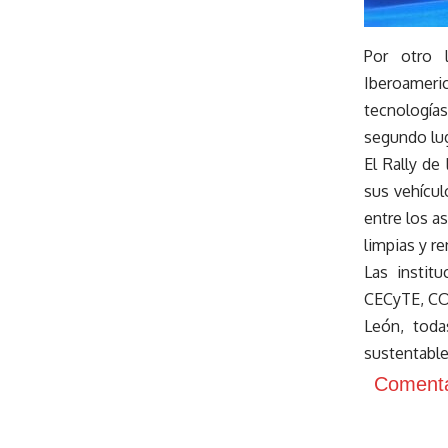
Por otro 
Iberoameric
tecnología
segundo lug
El Rally de
sus vehícul
entre los a
limpias y r
Las instit
CECyTE, CON
León, toda
sustentable
Comenta