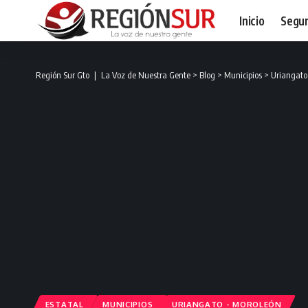
Inicio
Segur
Región Sur Gto ❘ La Voz de Nuestra Gente
>
Blog
>
Municipios
>
Uriangato
ESTATAL
MUNICIPIOS
URIANGATO - MOROLEÓN