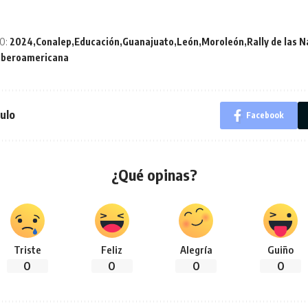
O:
2024
Conalep
Educación
Guanajuato
León
Moroleón
Rally de las 
 Iberoamericana
ulo
Facebook
¿Qué opinas?
Triste
Feliz
Alegría
Guiño
0
0
0
0