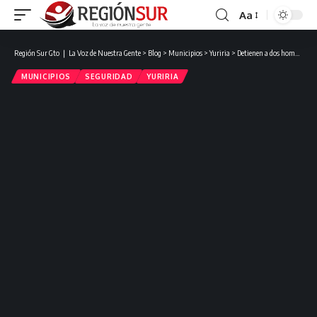
Aa
Región Sur Gto ❘ La Voz de Nuestra Gente
>
Blog
>
Municipios
>
Yuriria
>
Detienen a dos hombres en posesión de armas de fuego tras persecución en Yuriria.
MUNICIPIOS
SEGURIDAD
YURIRIA