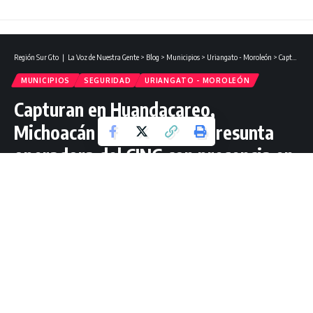
Región Sur Gto ❘ La Voz de Nuestra Gente
>
Blog
>
Municipios
>
Uriangato - Moroleón
>
Capturan en Huandacareo, Michoacán a “La Güera”, presunta operadora del CJNG con presencia en Uriangato y Moroleón.
MUNICIPIOS
SEGURIDAD
URIANGATO - MOROLEÓN
Capturan en Huandacareo,
Michoacán a “La Güera”, presunta
operadora del CJNG con presencia en
Uriangato y Moroleón.
2 Lectura mínima
Redacción Región Sur Gto
Última actualización: mayo 1, 2025 17:28
SEGURIDAD.-
En un operativo conjunto realizado la mañana