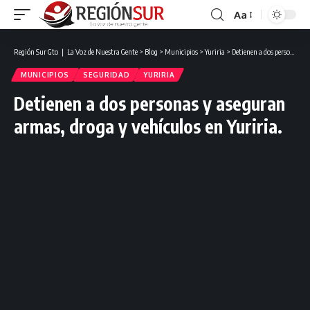
Aa
Región Sur Gto ❘ La Voz de Nuestra Gente
>
Blog
>
Municipios
>
Yuriria
>
Detienen a dos personas y aseguran armas, droga y vehículos en Yuriria.
MUNICIPIOS
SEGURIDAD
YURIRIA
Detienen a dos personas y aseguran
armas, droga y vehículos en Yuriria.