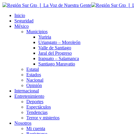
Inicio
Seguridad
México
Municipios
Yuriria
Uriangato – Moroleón
Valle de Santiago
Jaral del Progreso
Irapuato – Salamanca
Santiago Maravatio
Estatal
Estados
Nacional
Opinión
Internacional
Entretenimiento
Deportes
Espectáculos
Tendencias
Terror y misterios
Nosotros
Mi cuenta
Registrarse