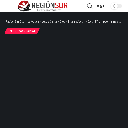
Aa
Región Sur Gto ❘ La Voz de Nuestra Gente
>
Blog
>
Internacional
>
Donald Trump confirma aranceles del 25% a México y Canadá a partir de este martes 04 de marzo.
INTERNACIONAL