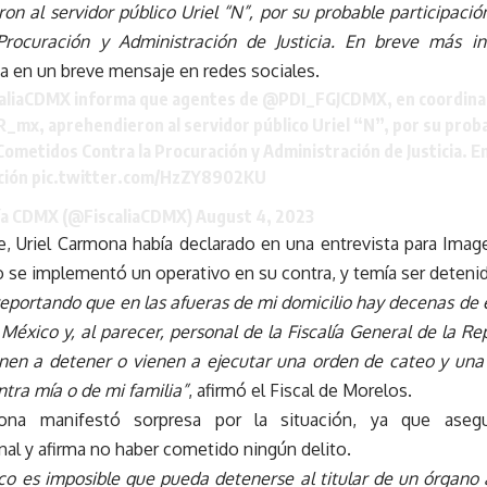
on al servidor público Uriel “N”, por su probable participaci
Procuración y Administración de Justicia. En breve más in
 en un breve mensaje en redes sociales.
caliaCDMX
informa que agentes de
@PDI_FGJCDMX
, en coordina
R_mx
, aprehendieron al servidor público Uriel “N”, por su prob
Cometidos Contra la Procuración y Administración de Justicia. 
ción
pic.twitter.com/HzZY8902KU
lía CDMX (@FiscaliaCDMX)
August 4, 2023
, Uriel Carmona había declarado en una entrevista para Imag
o se implementó un operativo en su contra, y temía ser deteni
eportando que en las afueras de mi domicilio hay decenas de
éxico y, al parecer, personal de la Fiscalía General de la Re
nen a detener o vienen a ejecutar una orden de cateo y una
ntra mía o de mi familia”
, afirmó el Fiscal de Morelos.
mona manifestó sorpresa por la situación, ya que aseg
nal y afirma no haber cometido ningún delito.
dico es imposible que pueda detenerse al titular de un órgan