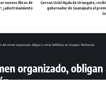
or nuevos libros de
Gerson Uziel Ayala de Uriangato, recib
P: ¿adoctrinamiento
gobernador de Guanajuato el prem
Gr
 del crimen organizado, obligan a cerrar tortillerías en Uruapan, Michoacán.
en organizado, obligan a 
án.