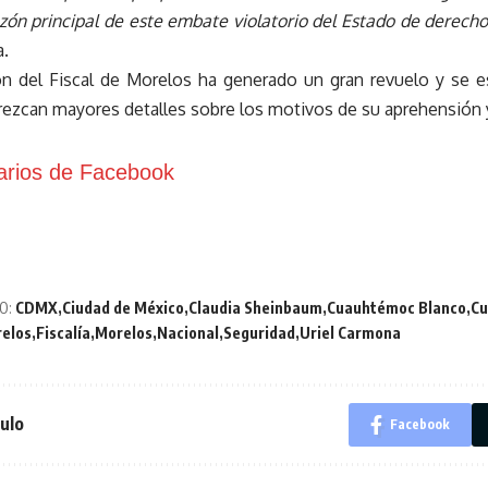
azón principal de este embate violatorio del Estado de derecho
a.
ón del Fiscal de Morelos ha generado un gran revuelo y se 
rezcan mayores detalles sobre los motivos de su aprehensión 
rios de Facebook
O:
CDMX
Ciudad de México
Claudia Sheinbaum
Cuauhtémoc Blanco
Cu
relos
Fiscalía
Morelos
Nacional
Seguridad
Uriel Carmona
ulo
Facebook