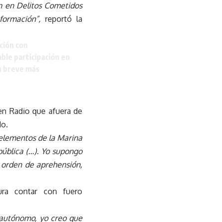
ón en Delitos Cometidos
formación”,
reportó la
ción con
able participación en
En breve más
en Radio que afuera de
do.
 elementos de la Marina
pública (…). Yo supongo
 orden de aprehensión,
ura contar con fuero
o autónomo, yo creo que