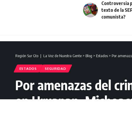
Controversia p
texto de la SE
comunista?
Región Sur Gto ❘ La Voz de Nuestra Gente
>
Blog
>
Estados
>
Por amenazas
ESTADOS
SEGURIDAD
Por amenazas del crim
en Uruapan, Michoac
Redacción Región Sur Gto
Última actualización: agosto 2, 2023 11:47