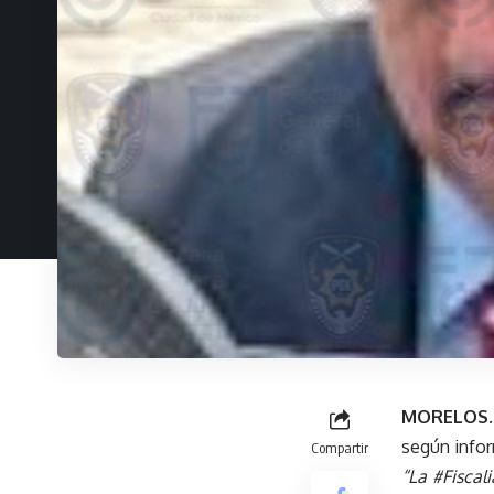
MORELOS.
según inform
Compartir
“La #Fisca