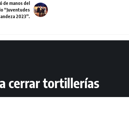
ió de manos del
io “Juventudes
andeza 2023”.
cerrar tortillerías
2 Lectura mínima
Compartir