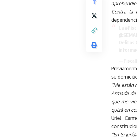
aprehendier
Contra la 
dependencia
La
#Fis
@SEMA
Delitos 
informa
— Fisca
Previamente
su domicili
“Me están r
Armada de M
que me vie
quizá en co
Uriel Car
constitucio
“En lo jurí