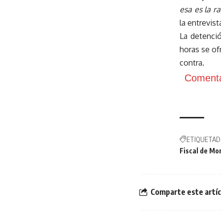
esa es la r
la entrevist
La detenci
horas se of
contra.
Comenta
ETIQUETAD
Fiscal de Mo
Comparte este artíc