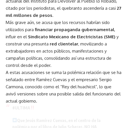
actuarial del Instituto para Devolver al Pueblo lo Robado,
citado por los periodistas, el quebranto ascendería a casi
27
mil millones de pesos
.
Más grave aún, se acusa que los recursos habrían sido
utilizados para
financiar propaganda gubernamental
,
influir en el
Sindicato Mexicano de Electricistas (SME)
y
construir una presunta
red clientelar
, movilizando a
extrabajadores en actos públicos, manifestaciones y
campañas políticas, consolidando así una estructura de
control desde el poder.
A estas acusaciones se suma la polémica relación que se ha
señalado entre Ramírez Cuevas y el empresario Sergio
Carmona, conocido como el “Rey del huachicol”, lo que
avivó versiones sobre una posible salida del funcionario del
actual gobierno.
#ULTIMA
Que Jesús Ramírez Cuevas, en el centro de la
polémica por el libro de Julio Scherer, NO HA