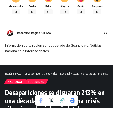
Me encanta
Triste
Feliz
Alegría
Guiño
Sorpresa
0
0
0
0
0
0
Redacción Región Sur Gto
Información de la región sur del estado de Guanajuato. Noticias
nacionales e internacionales.
Región Sur Gto ❘ La Voz de Nuestra Gente
>
Blog
>
Nacional
>
Desapariciones se disparan 213% en una década: México vive una crisis silenciosa de violencia letal.
NACIONAL
SEGURIDAD
Desapariciones se disparan 213% en
una década: México vive una crisis
silenciosa de violencia letal.