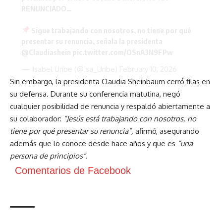
RENUNCIADO…
Sigue trabajando con nosotros, no tiene por qué
presentar su renuncia, señala la presidenta
@Claudiashein
pic.twitter.com/OSnA3N9FPw
— Isabel Uribe (@Isa_Uribe)
February 10, 2026
Sin embargo, la presidenta Claudia Sheinbaum cerró filas en
su defensa. Durante su conferencia matutina, negó
cualquier posibilidad de renuncia y respaldó abiertamente a
su colaborador:
“Jesús está trabajando con nosotros, no
tiene por qué presentar su renuncia”,
afirmó, asegurando
además que lo conoce desde hace años y que es
“una
persona de principios”.
Comentarios de Facebook