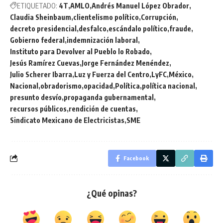
ETIQUETADO:
4T
AMLO
Andrés Manuel López Obrador
Claudia Sheinbaum
clientelismo político
Corrupción
decreto presidencial
desfalco
escándalo político
fraude
Gobierno federal
indemnización laboral
Instituto para Devolver al Pueblo lo Robado
Jesús Ramírez Cuevas
Jorge Fernández Menéndez
Julio Scherer Ibarra
Luz y Fuerza del Centro
LyFC
México
Nacional
obradorismo
opacidad
Política
política nacional
presunto desvío
propaganda gubernamental
recursos públicos
rendición de cuentas
Sindicato Mexicano de Electricistas
SME
Facebook
¿Qué opinas?