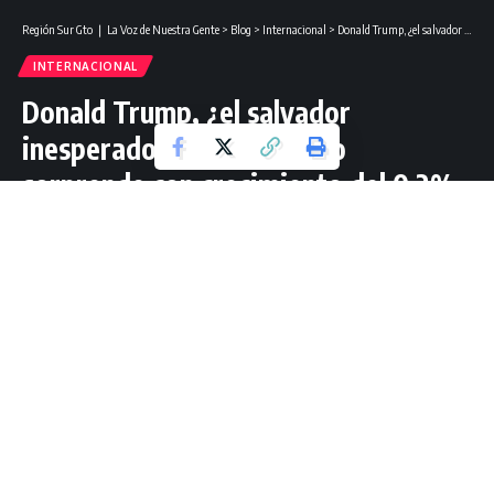
Región Sur Gto ❘ La Voz de Nuestra Gente
>
Blog
>
Internacional
>
Donald Trump, ¿el salvador inesperado? PIB de México sorprende con crecimiento del 0.2% en el primer trimestre de 2025.
INTERNACIONAL
Donald Trump, ¿el salvador
inesperado? PIB de México
sorprende con crecimiento del 0.2%
en el primer trimestre de 2025.
2 Lectura mínima
Redacción Región Sur Gto
Última actualización: mayo 1, 2025 15:15