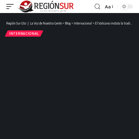
Aa
Región Sur Gto ❘ La Voz de Nuestra Gente
>
Blog
>
Internacional
>
El Vaticano instala la tradicional chimenea del cónclave; el mundo se prepara para un nuevo Papa.
INTERNACIONAL