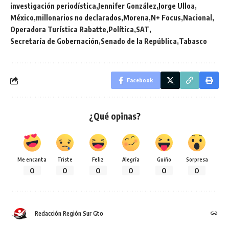
investigación periodística
Jennifer González
Jorge Ulloa
México
millonarios no declarados
Morena
N+ Focus
Nacional
Operadora Turística Rabatte
Política
SAT
Secretaría de Gobernación
Senado de la República
Tabasco
Facebook
¿Qué opinas?
Me encanta
Triste
Feliz
Alegría
Guiño
Sorpresa
0
0
0
0
0
0
Redacción Región Sur Gto