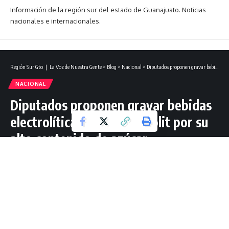
Información de la región sur del estado de Guanajuato. Noticias
nacionales e internacionales.
Región Sur Gto ❘ La Voz de Nuestra Gente
>
Blog
>
Nacional
>
Diputados proponen gravar bebidas electrolíticas como Electrolit por su alto contenido de azúcar.
NACIONAL
Diputados proponen gravar bebidas
electrolíticas como Electrolit por su
alto contenido de azúcar.
2 Lectura mínima
Redacción Región Sur Gto
Última actualización: septiembre 25, 2025 21:59