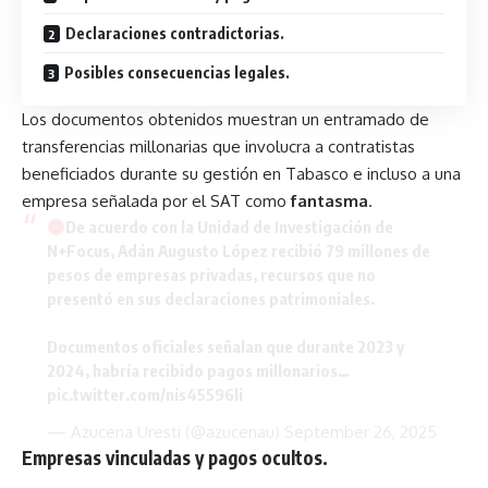
Declaraciones contradictorias.
Posibles consecuencias legales.
Los documentos obtenidos muestran un entramado de
transferencias millonarias que involucra a contratistas
beneficiados durante su gestión en Tabasco e incluso a una
empresa señalada por el SAT como
fantasma
.
De acuerdo con la Unidad de Investigación de
N+Focus, Adán Augusto López recibió 79 millones de
pesos de empresas privadas, recursos que no
presentó en sus declaraciones patrimoniales.
Documentos oficiales señalan que durante 2023 y
2024, habría recibido pagos millonarios…
pic.twitter.com/nis45596li
— Azucena Uresti (@azucenau)
September 26, 2025
Empresas vinculadas y pagos ocultos.