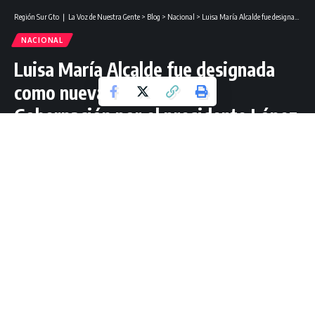
Región Sur Gto ❘ La Voz de Nuestra Gente
>
Blog
>
Nacional
>
Luisa María Alcalde fue designada como nueva Secretaria de Gobernación por el presidente López Obrador.
NACIONAL
Luisa María Alcalde fue designada
como nueva Secretaria de
Gobernación por el presidente López
Obrador.
3 Lectura mínima
Jorge Guzmán Mtz
Última actualización: junio 19, 2023 14:27