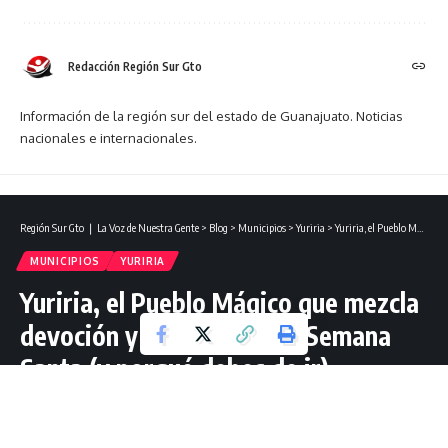
Redacción Región Sur Gto
Información de la región sur del estado de Guanajuato. Noticias
nacionales e internacionales.
Región Sur Gto ❘ La Voz de Nuestra Gente
>
Blog
>
Municipios
>
Yuriria
>
Yuriria, el Pueblo Mágico que mezcla devoción y diversión esta Semana Santa (y porqué debes de ir).
MUNICIPIOS
YURIRIA
Yuriria, el Pueblo Mágico que mezcla
devoción y diversión esta Semana
Santa (y porqué debes de ir).
6 Lectura mínima