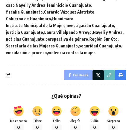
caso Nayeli y Andrea
feminicidio Guanajuato
fiscalía Guanajuato
Gerardo Vázquez Alatriste
Gobierno de Huanímaro
Huanímaro
Instituto Municipal de la Mujer
investigación Guanajuato
justicia Guanajuato
Laura Villalpando Arroyo
Nayeli y Andrea
noticias Guanajuato
perspectiva de género
Región Sur Gto
Secretaría de las Mujeres Guanajuato
seguridad Guanajuato
vinculación a proceso
violencia contra la mujer
Facebook
¿Qué opinas?
Me encanta
Triste
Feliz
Alegría
Guiño
Sorpresa
0
0
0
0
0
0