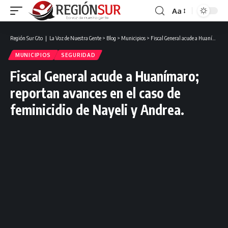
Aa
Región Sur Gto ❘ La Voz de Nuestra Gente
>
Blog
>
Municipios
>
Fiscal General acude a Huanímaro; reportan avances en el caso de feminicidio de Nayeli y Andrea.
MUNICIPIOS
SEGURIDAD
Fiscal General acude a Huanímaro;
reportan avances en el caso de
feminicidio de Nayeli y Andrea.