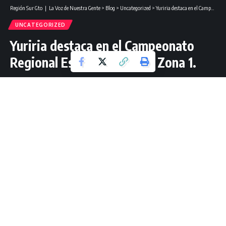
Región Sur Gto ❘ La Voz de Nuestra Gente
>
Blog
>
Uncategorized
>
Yuriria destaca en el Campeonato Regional Estatal de Boxeo Zona 1.
UNCATEGORIZED
Yuriria destaca en el Campeonato
Regional Estatal de Boxeo Zona 1.
2 Lectura mínima
Jorge Guzmán Mtz
Última actualización: diciembre 4, 2025 13:50
YURIRIA.-
La selección de boxeo de Yuriria tuvo una
destacada participación en el Campeonato Regional Estatal
Zona 1, realizado en San Felipe de Torres Mochas,
Guanajuato, como parte del proceso rumbo a los Nacionales
CONADE 2026.
Seis jóvenes atletas representaron al municipio bajo la