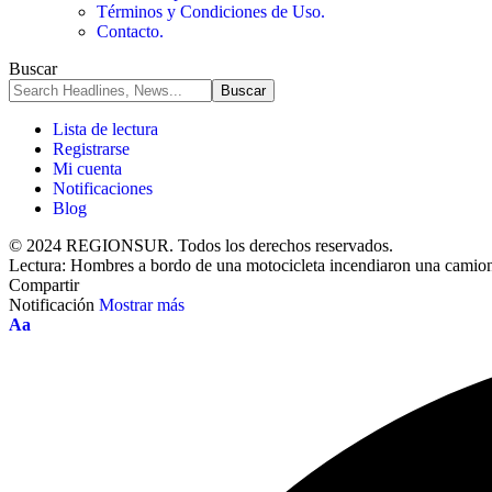
Términos y Condiciones de Uso.
Contacto.
Buscar
Lista de lectura
Registrarse
Mi cuenta
Notificaciones
Blog
© 2024 REGIONSUR. Todos los derechos reservados.
Lectura:
Hombres a bordo de una motocicleta incendiaron una camion
Compartir
Notificación
Mostrar más
Cambiar
Aa
el
tamaño
de
la
fuente