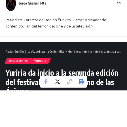
Jorge Guzmán Mtz
Periodista. Director de Región Sur Gto. Gamer y creador de
contenido. Fan del terror, del cine y de la televisión.
Región Sur Gto ❘ La Voz de Nuestra Gente
>
Blog
>
Municipios
>
Yuriria
>
Yuriria da inicio a la segunda edición del festival Xanharu, Camino de las Ánimas.
MUNICIPIOS
YURIRIA
Yuriria da inicio a la segunda edición
del festival Xanharu, Camino de las
Ánimas.
1 Lectura mínima
Jorge Guzmán Mtz
Última actualización: octubre 31, 2025 09:20