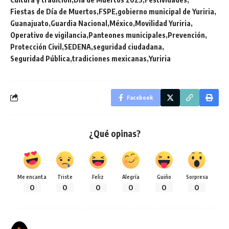
Fiestas de Día de Muertos
FSPE
gobierno municipal de Yuriria
Guanajuato
Guardia Nacional
México
Movilidad Yuriria
Operativo de vigilancia
Panteones municipales
Prevención
Protección Civil
SEDENA
seguridad ciudadana
Seguridad Pública
tradiciones mexicanas
Yuriria
Facebook
¿Qué opinas?
Me encanta
Triste
Feliz
Alegría
Guiño
Sorpresa
0
0
0
0
0
0