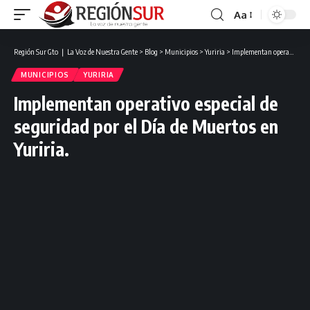
Aa
Región Sur Gto ❘ La Voz de Nuestra Gente
>
Blog
>
Municipios
>
Yuriria
>
Implementan operativo especial de seguridad por el Día de Muertos en Yuriria.
MUNICIPIOS
YURIRIA
Implementan operativo especial de
seguridad por el Día de Muertos en
Yuriria.