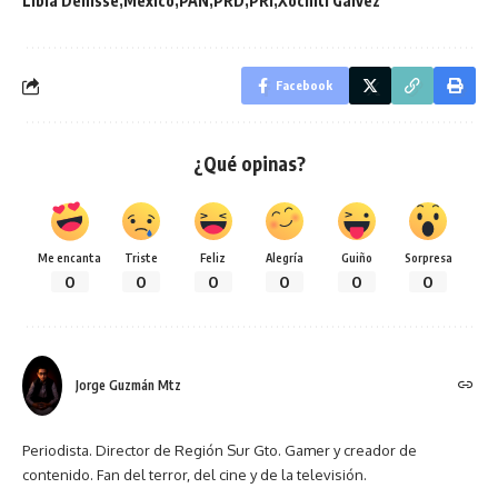
Libia Denisse
México
PAN
PRD
PRI
Xóchitl Gálvez
Facebook
¿Qué opinas?
Me encanta
Triste
Feliz
Alegría
Guiño
Sorpresa
0
0
0
0
0
0
Jorge Guzmán Mtz
Periodista. Director de Región Sur Gto. Gamer y creador de
contenido. Fan del terror, del cine y de la televisión.