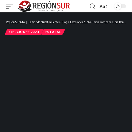
Aa
Región Sur Gto ❘ La Voz de Nuestra Gente
>
Blog
>
Elecciones 2024
>
Inicia campaña Libia Denisse García: Un nuevo comienzo para Guanajuato
ELECCIONES 2024
ESTATAL