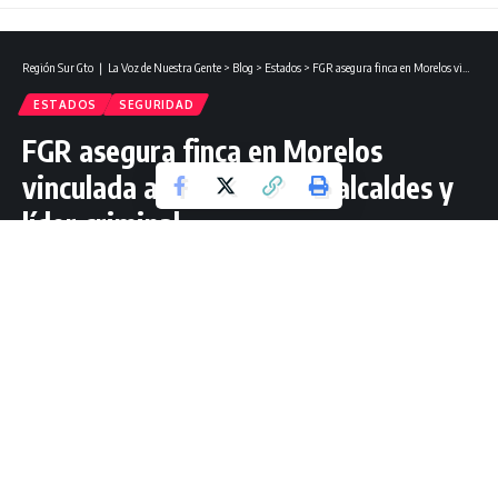
Región Sur Gto ❘ La Voz de Nuestra Gente
>
Blog
>
Estados
>
FGR asegura finca en Morelos vinculada a reunión entre alcaldes y líder criminal.
ESTADOS
SEGURIDAD
FGR asegura finca en Morelos
vinculada a reunión entre alcaldes y
líder criminal.
1 Lectura mínima
Redacción Región Sur Gto
Última actualización: marzo 30, 2025 11:00