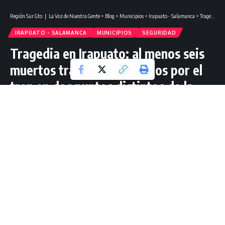
Región Sur Gto ❘ La Voz de Nuestra Gente
>
Blog
>
Municipios
>
Irapuato - Salamanca
>
Tragedia en Irapuato: al menos seis muertos tras ser embestidos por el tren en dos puntos distintos de la ciudad.
IRAPUATO - SALAMANCA
MUNICIPIOS
SEGURIDAD
Tragedia en Irapuato: al menos seis
muertos tras ser embestidos por el
tren en dos puntos distintos de la
ciudad.
2 Lectura mínima
Redacción Región Sur Gto
Última actualización: agosto 6, 2025 13:45