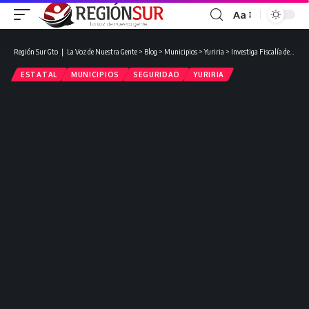
Aa
Región Sur Gto ❘ La Voz de Nuestra Gente
>
Blog
>
Municipios
>
Yuriria
>
Investiga Fiscalía de Guanajuato masacre en Yuriria; víctimas eran una familia que viajaba desde Estados Unidos.
ESTATAL
MUNICIPIOS
SEGURIDAD
YURIRIA