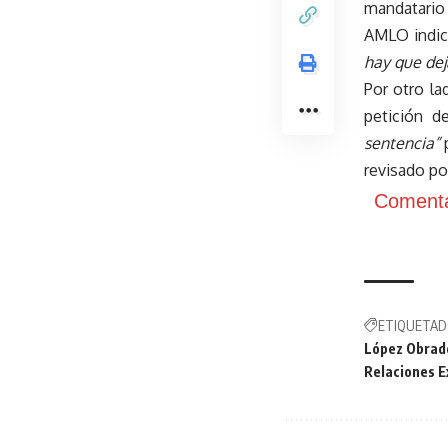
mandatario 
AMLO indicó
hay que dej
Por otro la
petición 
sentencia”
revisado por
Comenta
ETIQUETAD
López Obrad
Relaciones E