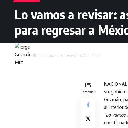
Lo vamos a revisar: 
para regresar a Méxic
Jorge Guzmán Mtz
Última actualización: enero 18, 2023 19:34
NACIONAL
su gobierno
Compartir
Guzmán, par
al interior
“Lo vamos a
cuestionad