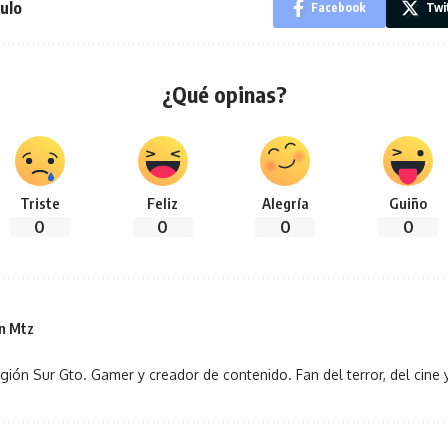
ulo
Facebook
Twi
¿Qué opinas?
Triste
Feliz
Alegría
Guiño
0
0
0
0
n Mtz
gión Sur Gto. Gamer y creador de contenido. Fan del terror, del cine y