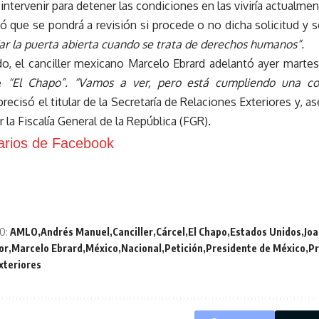
intervenir para detener las condiciones en las viviría actualmen
 que se pondrá a revisión si procede o no dicha solicitud y s
ar la puerta abierta cuando se trata de derechos humanos”.
do, el canciller mexicano Marcelo Ebrard adelantó ayer martes
de
“El Chapo”. “Vamos a ver, pero está cumpliendo una co
precisó el titular de la Secretaría de Relaciones Exteriores y, a
 la Fiscalía General de la República (FGR).
rios de Facebook
O:
AMLO
Andrés Manuel
Canciller
Cárcel
El Chapo
Estados Unidos
Jo
or
Marcelo Ebrard
México
Nacional
Petición
Presidente de México
Pr
xteriores