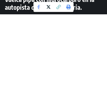
autopista de cuota en Yuriria.
1 Lectura mínima
Jorge Guzmán Mtz
Última actualización: mayo 28, 2023 20:55
YURIRIA.-
Una pipa que circulaba sobre la carretera de
cuota Salamanca – Yuriria, a la altura de la comunidad de
Puquichapio perteneciente al municipio de Yuriria. volcó
este sábado al circular por una curva, ganándole el peso y
volcando a un costado del camino.
Dicha situación generó intensa movilización de los cuerpos
de emergencia pues la pipa cargaba dos tanques con 31 mil
litros de gasolina, misma que comenzó a derramarse. El
operador salió ileso.
Tras 11 horas de trabajo por parte de diversas