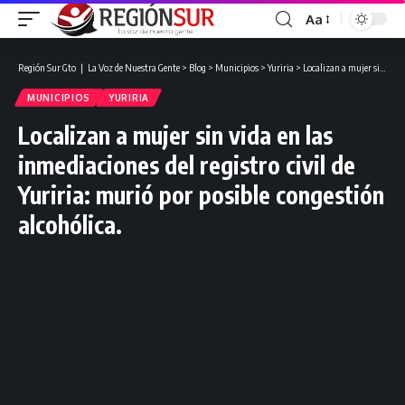
Aa
Región Sur Gto ❘ La Voz de Nuestra Gente
>
Blog
>
Municipios
>
Yuriria
>
Localizan a mujer sin vida en las inmediaciones del registro civil de Yuriria: murió por posible congestión alcohólica.
MUNICIPIOS
YURIRIA
Localizan a mujer sin vida en las
inmediaciones del registro civil de
Yuriria: murió por posible congestión
alcohólica.