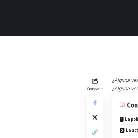
¿Alguna vez
¿Alguna vez
Compartir
Con
La pol
La ac