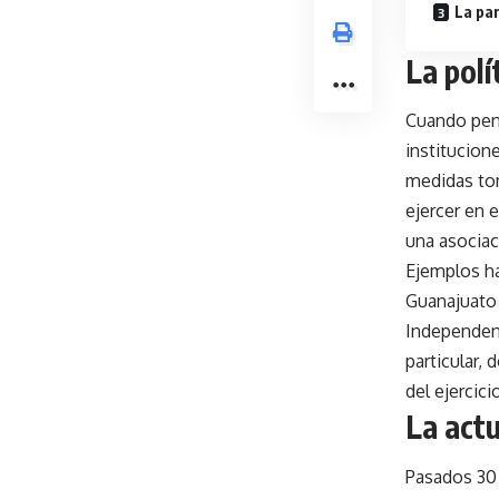
La par
La polí
Cuando pens
institucione
medidas tom
ejercer en 
una asociac
Ejemplos h
Guanajuato 
Independenc
particular,
del ejercicio
La actu
Pasados 30 