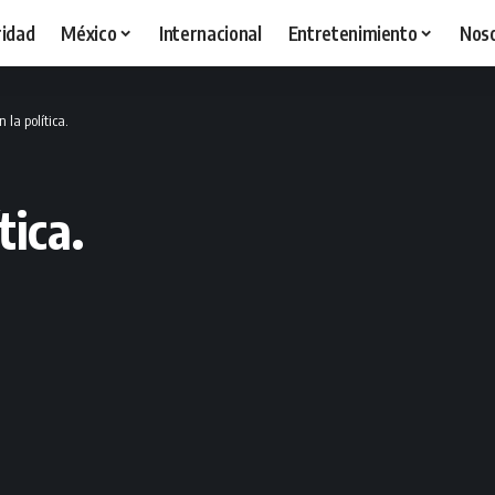
idad
México
Internacional
Entretenimiento
Nos
 la política.
tica.