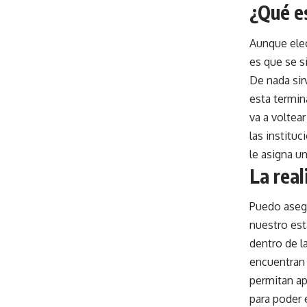
¿Qué e
Aunque elec
es que se s
De nada sir
esta termin
va a voltear
las instituc
le asigna u
La real
Puedo asegu
nuestro est
dentro de l
encuentran b
permitan ap
para poder 