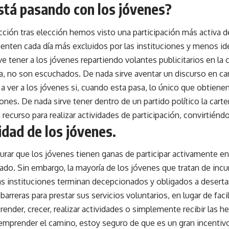
stá pasando con los jóvenes?
ción tras elección hemos visto una participación más activa de
ienten cada día más excluidos por las instituciones y menos ide
ve tener a los jóvenes repartiendo volantes publicitarios en la
a, no son escuchados. De nada sirve aventar un discurso en c
 a ver a los jóvenes si, cuando esta pasa, lo único que obtienen
iones. De nada sirve tener dentro de un partido político la cart
n recurso para realizar actividades de participación, convirtié
idad de los jóvenes.
rar que los jóvenes tienen ganas de participar activamente en
ado. Sin embargo, la mayoría de los jóvenes que tratan de incurs
as instituciones terminan decepcionados y obligados a desert
arreras para prestar sus servicios voluntarios, en lugar de faci
render, crecer, realizar actividades o simplemente recibir las h
emprender el camino, estoy seguro de que es un gran incentivo