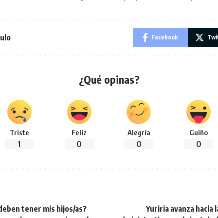
ulo
Facebook
Twi
¿Qué opinas?
Triste
Feliz
Alegría
Guiño
1
0
0
0
eben tener mis hijos/as?
Yuriria avanza hacia l