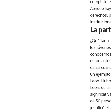
completo el
Aunque hay 
derechos, pr
institucione
La part
¿Qué tanto 
los jóvenes
conocemos. 
estudiante
es así cuan
Un ejemplo 
León. Hubo 
León, de la
significati
de 50 perso
justificó e