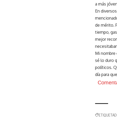
a más jóvene
En diversos
mencionado 
de mérito. 
tiempo, gas
mejor recom
necesitaban
Mi nombre e
sé lo duro 
políticos. 
día para qu
Comenta
ETIQUETAD