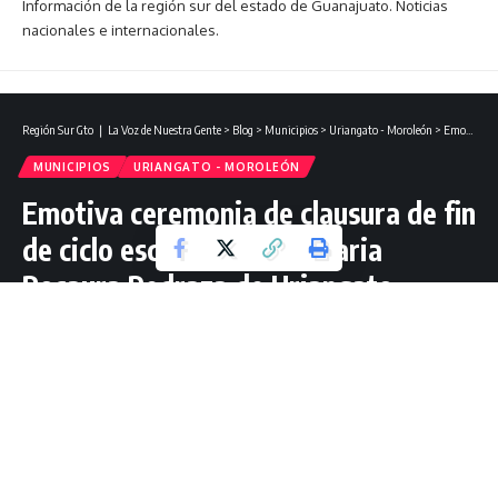
Información de la región sur del estado de Guanajuato. Noticias
nacionales e internacionales.
Región Sur Gto ❘ La Voz de Nuestra Gente
>
Blog
>
Municipios
>
Uriangato - Moroleón
>
Emotiva ceremonia de clausura de fin de ciclo escolar en la Primaria Rosaura Pedraza de Uriangato.
MUNICIPIOS
URIANGATO - MOROLEÓN
Emotiva ceremonia de clausura de fin
de ciclo escolar en la Primaria
Rosaura Pedraza de Uriangato.
2 Lectura mínima
Jorge Guzmán Mtz
Última actualización: julio 16, 2024 14:20