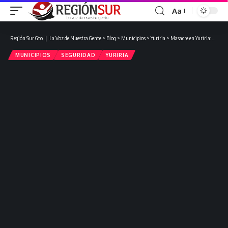
Aa
Región Sur Gto ❘ La Voz de Nuestra Gente
>
Blog
>
Municipios
>
Yuriria
>
Masacre en Yuriria: Asesinan a 6 personas. Una mujer y un menor de edad entre las víctimas.
MUNICIPIOS
SEGURIDAD
YURIRIA