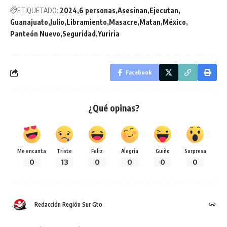
ETIQUETADO:
2024
6 personas
Asesinan
Ejecutan
Guanajuato
Julio
Libramiento
Masacre
Matan
México
Panteón Nuevo
Seguridad
Yuriria
Facebook
¿Qué opinas?
Me encanta
Triste
Feliz
Alegría
Guiño
Sorpresa
0
13
0
0
0
0
Redacción Región Sur Gto