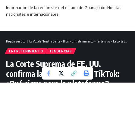
Información de la región sur del estado de Guanajuato. Noticias
nacionales e internacionales.
Región Sur Gto ❘ La Voz de Nuestra Gente
>
Blog
>
Entretenimiento
>
Tendencias
>
La Corte Suprema de EE. UU. confirma la prohibición de TikTok: ¿Qué sigue para la plataforma?
ENTRETENIMIENTO
TENDENCIAS
La Corte Suprema de EE. UU.
confirma la prohibición de TikTok:
¿Qué sigue para la plataforma?
4 Lectura mínima
Redacción Región Sur Gto
Última actualización: enero 18, 2025 19:32