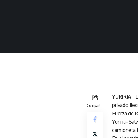
YURIRIA.-
L
privado ile
Compartir
Fuerza de R
Yuriria–Sal
camioneta F