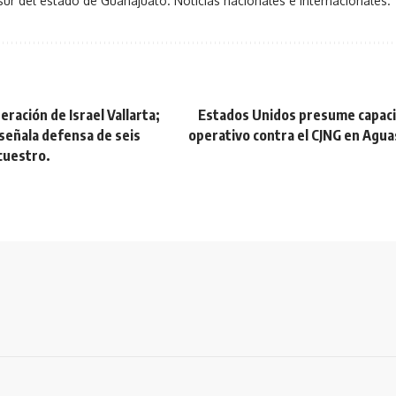
sur del estado de Guanajuato. Noticias nacionales e internacionales.
eración de Israel Vallarta;
Estados Unidos presume capacit
señala defensa de seis
operativo contra el CJNG en Agua
cuestro.