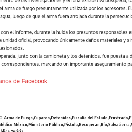
miento de las investigaciones y en una exhaustiva búsqueda, 
 el arma de fuego presuntamente utilizada por los agresores. El
 agua, luego de que el arma fuera arrojada durante la persecuci
con el informe, durante la huida los presuntos responsables e
a unidad oficial, provocando únicamente daños materiales y si
lesionados.
uperada, junto con la camioneta y los detenidos, fue puesta a d
 correspondientes, marcando un importante aseguramiento para
rios de Facebook
O:
Arma de Fuego
Cupareo
Detenidos
Fiscalía del Estado
Frustrado
F
Médico
México
Ministerio Público
Pistola
Recuperan
Río
Salvatierra
blica
Yuriria