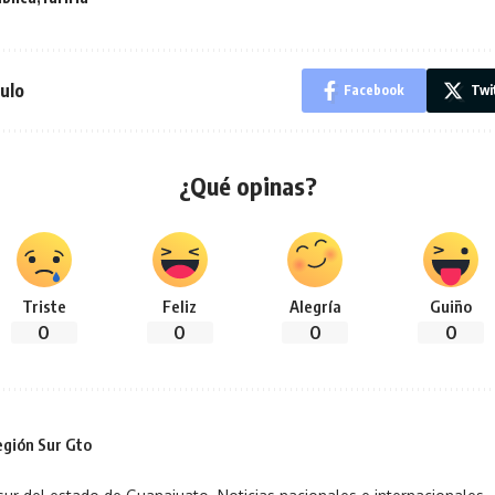
ulo
Facebook
Twi
¿Qué opinas?
Triste
Feliz
Alegría
Guiño
0
0
0
0
gión Sur Gto