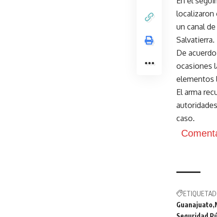
En el segui
localizaron
un canal de
Salvatierra.
De acuerdo 
ocasiones l
elementos 
El arma rec
autoridades
caso.
Comenta
ETIQUETAD
Guanajuato
Seguridad Pú