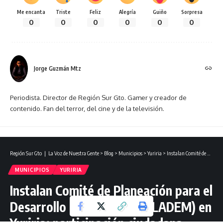
Me encanta
Triste
Feliz
Alegría
Guiño
Sorpresa
0
0
0
0
0
0
Jorge Guzmán Mtz
Periodista. Director de Región Sur Gto. Gamer y creador de
contenido. Fan del terror, del cine y de la televisión.
Región Sur Gto ❘ La Voz de Nuestra Gente
>
Blog
>
Municipios
>
Yuriria
>
Instalan Comité de Planeación para el Desarrollo Municipal (COPLADEM) en Yuriria: participación ciudadana como eje central.
MUNICIPIOS
YURIRIA
Instalan Comité de Planeación para el
Desarrollo Municipal (COPLADEM) en