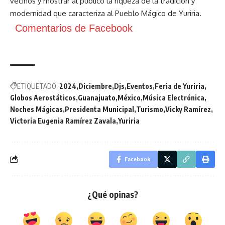
vecinos y mostrar al público la riqueza de la tradición y
modernidad que caracteriza al Pueblo Mágico de Yuriria.
Comentarios de Facebook
ETIQUETADO:
2024
Diciembre
Djs
Eventos
Feria de Yuriria
Globos Aerostáticos
Guanajuato
México
Música Electrónica
Noches Mágicas
Presidenta Municipal
Turismo
Vicky Ramírez
Victoria Eugenia Ramírez Zavala
Yuriria
Facebook
¿Qué opinas?