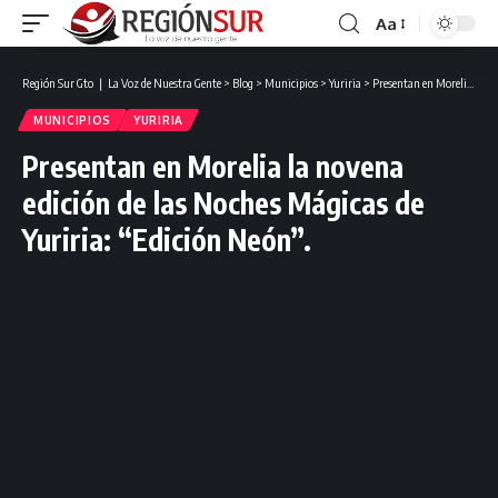
Aa
Región Sur Gto ❘ La Voz de Nuestra Gente
>
Blog
>
Municipios
>
Yuriria
>
Presentan en Morelia la novena edición de las Noches Mágicas de Yuriria: “Edición Neón”.
MUNICIPIOS
YURIRIA
Presentan en Morelia la novena
edición de las Noches Mágicas de
Yuriria: “Edición Neón”.