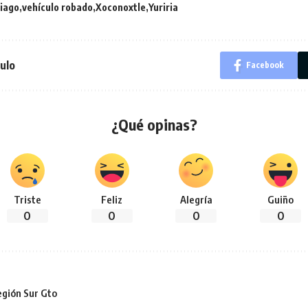
tiago
vehículo robado
Xoconoxtle
Yuriria
ulo
Facebook
¿Qué opinas?
Triste
Feliz
Alegría
Guiño
0
0
0
0
gión Sur Gto