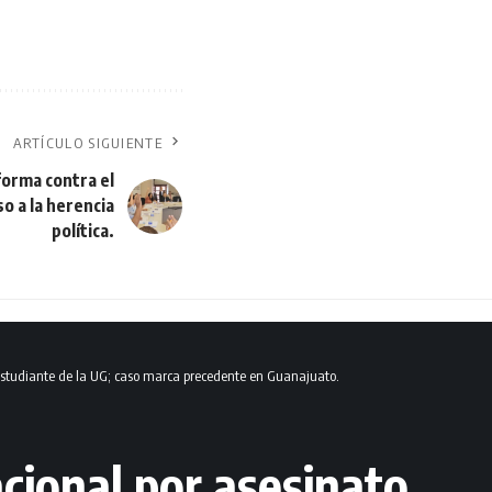
ARTÍCULO SIGUIENTE
forma contra el
o a la herencia
política.
 estudiante de la UG; caso marca precedente en Guanajuato.
cional por asesinato