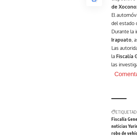
de Xocono
El automóv
del estado
Durante la 
Irapuato
, 
Las autorid
la
Fiscalía 
las investi
Comenta
ETIQUETAD
Fiscalía Gene
noticias Yuri
robo de vehí