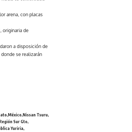
olor arena, con placas
d
, originaria de
daron a disposición de
, donde se realizarán
uato
México
Nissan Tsuru
Región Sur Gto
blica Yuriria