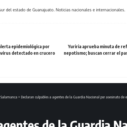
sur del estado de Guanajuato. Noticias nacionales e internacionales.
lerta epidemiológica por
Yuriria aprueba minuta de re
avirus detectado en crucero
nepotismo; buscan cerrar el pas
- Salamanca
>
Declaran culpables a agentes de la Guardia Nacional por asesinato de
agentes de la Guardia Na