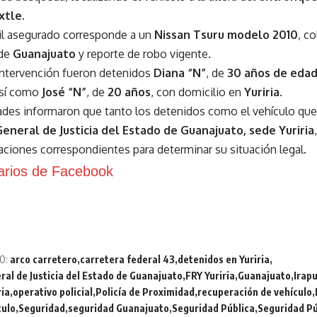
xtle.
il asegurado corresponde a un
Nissan Tsuru modelo 2010
, c
 de
Guanajuato
y reporte de robo vigente.
intervención fueron detenidos
Diana “N”
, de
30 años de eda
así como
José “N”
, de
20 años
, con domicilio en
Yuriria
.
ades informaron que tanto los detenidos como el vehículo que
General de Justicia del Estado de Guanajuato, sede Yuriria
gaciones correspondientes para determinar su situación legal.
rios de Facebook
O:
arco carretero
carretera federal 43
detenidos en Yuriria
ral de Justicia del Estado de Guanajuato
FRY Yuriria
Guanajuato
Irap
ria
operativo policial
Policía de Proximidad
recuperación de vehículo
culo
Seguridad
seguridad Guanajuato
Seguridad Pública
Seguridad Pú