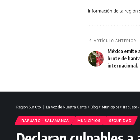
Información de la región 
ARTÍCULO ANTERIOR
México emite a
brote de hant
internacional.
Región Sur Gto ❘ La Voz de Nuestra Gente
>
Blog
>
Municipios
>
Irapuato 
IRAPUATO - SALAMANCA
MUNICIPIOS
SEGURIDAD
Declaran culpables a 