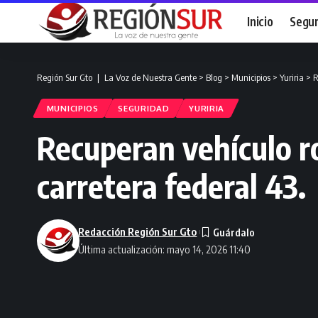
Inicio
Segur
Región Sur Gto ❘ La Voz de Nuestra Gente
>
Blog
>
Municipios
>
Yuriria
>
R
MUNICIPIOS
SEGURIDAD
YURIRIA
Recuperan vehículo ro
carretera federal 43.
Redacción Región Sur Gto
Última actualización: mayo 14, 2026 11:40