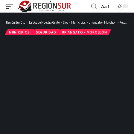
Aa
Región Sur Gto ❘ La Voz de Nuestra Gente
>
Blog
>
Municipios
>
Uriangato - Moroleón
>
Rescatan a niño secuestrado en Uriangato; su propio padre fue detenido como presunto responsable.
MUNICIPIOS
SEGURIDAD
URIANGATO - MOROLEÓN