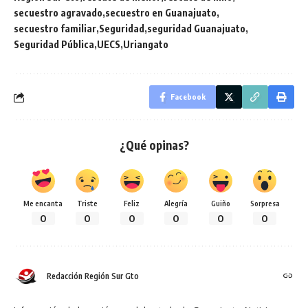
secuestro agravado
secuestro en Guanajuato
secuestro familiar
Seguridad
seguridad Guanajuato
Seguridad Pública
UECS
Uriangato
Facebook
¿Qué opinas?
Me encanta
Triste
Feliz
Alegría
Guiño
Sorpresa
0
0
0
0
0
0
Redacción Región Sur Gto