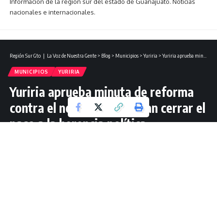
Información de la región sur del estado de Guanajuato. Noticias
nacionales e internacionales.
Región Sur Gto ❘ La Voz de Nuestra Gente
>
Blog
>
Municipios
>
Yuriria
>
Yuriria aprueba minuta de reforma contra el nepotismo; buscan cerrar el paso a la herencia política.
MUNICIPIOS
YURIRIA
Yuriria aprueba minuta de reforma
contra el nepotismo; buscan cerrar el
paso a la herencia política.
2 Lectura mínima
Redacción Región Sur Gto
Última actualización: mayo 14, 2026 11:53