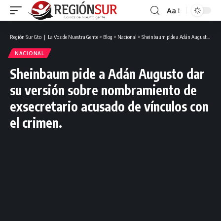
Aa
Región Sur Gto ❘ La Voz de Nuestra Gente
>
Blog
>
Nacional
>
Sheinbaum pide a Adán Augusto dar su versión sobre nombramiento de exsecretario acusado de vínculos con el crimen.
NACIONAL
Sheinbaum pide a Adán Augusto dar
su versión sobre nombramiento de
exsecretario acusado de vínculos con
el crimen.