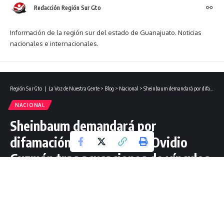
Redacción Región Sur Gto
Información de la región sur del estado de Guanajuato. Noticias
nacionales e internacionales.
Región Sur Gto ❘ La Voz de Nuestra Gente
>
Blog
>
Nacional
>
Sheinbaum demandará por difamación a abogado de Ovidio Guzmán tras acusaciones de vínculos con el narco.
NACIONAL
Sheinbaum demandará por
difamación a abogado de Ovidio
Guzmán tras acusaciones de vínculos
con el narco.
1 Lectura mínima
Redacción Región Sur Gto