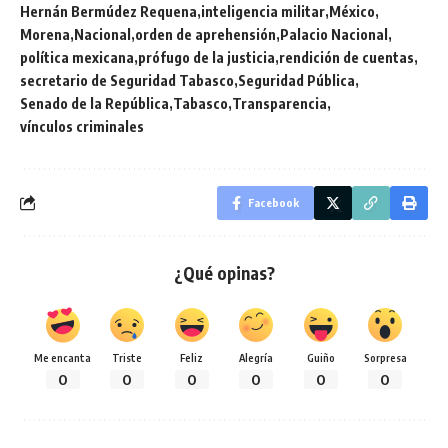
Hernán Bermúdez Requena
inteligencia militar
México
Morena
Nacional
orden de aprehensión
Palacio Nacional
política mexicana
prófugo de la justicia
rendición de cuentas
secretario de Seguridad Tabasco
Seguridad Pública
Senado de la República
Tabasco
Transparencia
vínculos criminales
Facebook
¿Qué opinas?
Me encanta
Triste
Feliz
Alegría
Guiño
Sorpresa
0
0
0
0
0
0