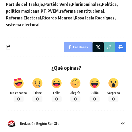
Partido del Trabajo
Partido Verde
Plurinominales
Política
política mexicana
PT
PVEM
reforma constitucional
Reforma Electoral
Ricardo Monreal
Rosa Icela Rodríguez
sistema electoral
Facebook
¿Qué opinas?
Me encanta
Triste
Feliz
Alegría
Guiño
Sorpresa
0
0
0
0
0
0
Redacción Región Sur Gto