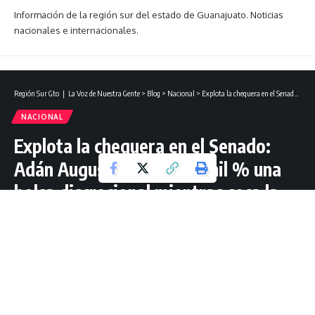
Información de la región sur del estado de Guanajuato. Noticias
nacionales e internacionales.
Región Sur Gto ❘ La Voz de Nuestra Gente
>
Blog
>
Nacional
>
Explota la chequera en el Senado: Adán Augusto dispara 11 mil % una bolsa discrecional mientras seca la inversión pública.
NACIONAL
Explota la chequera en el Senado:
Adán Augusto dispara 11 mil % una
bolsa discrecional mientras seca la
inversión pública.
4 Lectura mínima
Redacción Región Sur Gto
Última actualización: enero 11, 2026 14:49