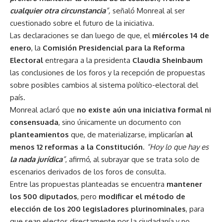
cualquier otra circunstancia
”,
señaló Monreal al ser
cuestionado sobre el futuro de la iniciativa.
Las declaraciones se dan luego de que, el
miércoles 14 de
enero
, la
Comisión Presidencial para la Reforma
Electoral
entregara a la presidenta
Claudia Sheinbaum
las conclusiones de los foros y la recepción de propuestas
sobre posibles cambios al sistema político-electoral del
país.
Monreal aclaró que
no existe aún una iniciativa formal ni
consensuada
, sino únicamente un documento con
planteamientos
que, de materializarse, implicarían
al
menos 12 reformas a la Constitución
.
“Hoy lo que hay es
la nada jurídica
”
, afirmó, al subrayar que se trata solo de
escenarios derivados de los foros de consulta.
Entre las propuestas planteadas se encuentra
mantener
los 500 diputados
, pero
modificar el método de
elección de los 200 legisladores plurinominales
, para
que sean electos directamente por la ciudadanía y no