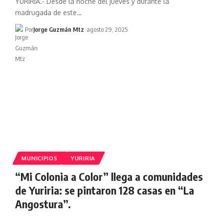
YURIRIA.- Desde la noche del jueves y durante la
madrugada de este…
Por
Jorge Guzmán Mtz
agosto 29, 2025
MUNICIPIOS
YURIRIA
“Mi Colonia a Color” llega a comunidades
de Yuriria: se pintaron 128 casas en “La
Angostura”.