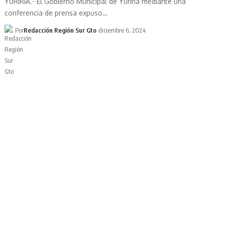
YURIRIA.- El Gobierno Municipal de Yuriria mediante una
conferencia de prensa expuso…
Por
Redacción Región Sur Gto
diciembre 6, 2024