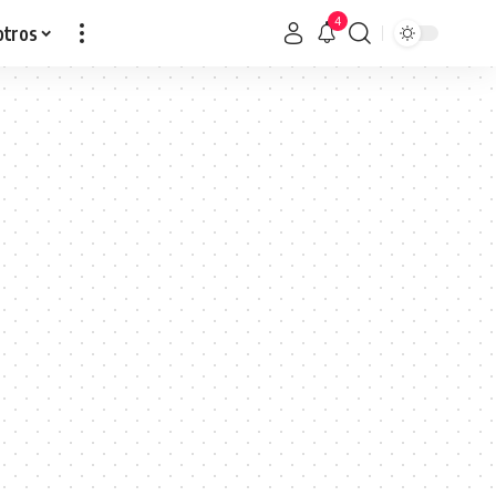
4
otros