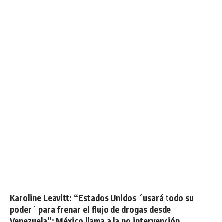
Karoline Leavitt: “Estados Unidos ´usará todo su
poder´ para frenar el flujo de drogas desde
Venezuela”: México llama a la no intervención.