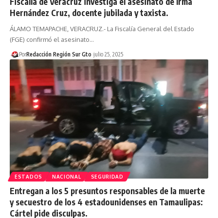
Fiscalía de Veracruz investiga el asesinato de Irma
Hernández Cruz, docente jubilada y taxista.
ÁLAMO TEMAPACHE, VERACRUZ.- La Fiscalía General del Estado
(FGE) confirmó el asesinato…
Por
Redacción Región Sur Gto
julio 25, 2025
ESTADOS
NACIONAL
SEGURIDAD
Entregan a los 5 presuntos responsables de la muerte
y secuestro de los 4 estadounidenses en Tamaulipas:
Cártel pide disculpas.