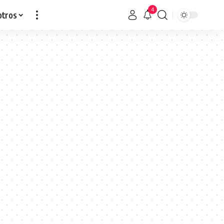
4
otros