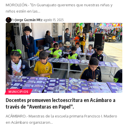
MOROLEÓN.- "En Guanajuato queremos que nuestras niñas y
niños estén en las…
Por
Jorge Guzmán Mtz
agosto 15, 2025
MUNICIPIOS
Docentes promueven lectoescritura en Acámbaro a
través de “Aventuras en Papel”.
ACÁMBARO.- Maestras de la escuela primaria Francisco I. Madero
en Acámbaro organizaron…