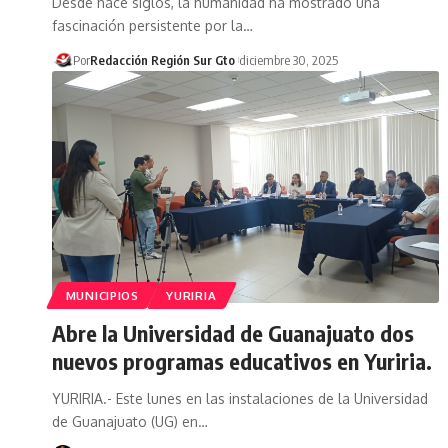
Desde hace siglos, la humanidad ha mostrado una
fascinación persistente por la…
Por
Redacción Región Sur Gto
diciembre 30, 2025
MUNICIPIOS
YURIRIA
Abre la Universidad de Guanajuato dos
nuevos programas educativos en Yuriria.
YURIRIA.- Este lunes en las instalaciones de la Universidad
de Guanajuato (UG) en…