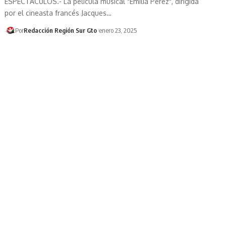
ESPECTÁCULOS.- La película musical "Emilia Pérez", dirigida
por el cineasta francés Jacques…
Por
Redacción Región Sur Gto
enero 23, 2025