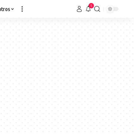
5
otros