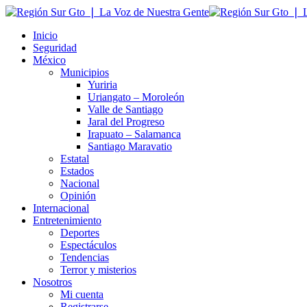
Inicio
Seguridad
México
Municipios
Yuriria
Uriangato – Moroleón
Valle de Santiago
Jaral del Progreso
Irapuato – Salamanca
Santiago Maravatio
Estatal
Estados
Nacional
Opinión
Internacional
Entretenimiento
Deportes
Espectáculos
Tendencias
Terror y misterios
Nosotros
Mi cuenta
Registrarse