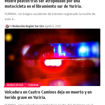
Muere peatón tras ser atropellado por una
motocicleta en el libramiento sur de Yuriria.
YURIRIA.- Un trágico accidente de tránsito registrado la noche de
este 4…
Por
Redacción Región Sur Gto
agosto 4, 2026
MUNICIPIOS
YURIRIA
Volcadura en Cuatro Caminos deja un muerto y un
herido grave en Yuriria.
YURIRIA.- Una volcadura registrada la noche del domingo en el