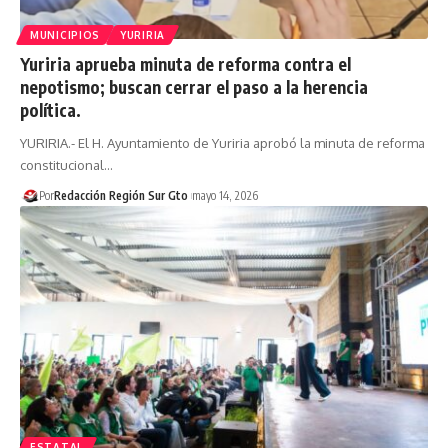
MUNICIPIOS
YURIRIA
Yuriria aprueba minuta de reforma contra el
nepotismo; buscan cerrar el paso a la herencia
política.
YURIRIA.- El H. Ayuntamiento de Yuriria aprobó la minuta de reforma
constitucional…
Por
Redacción Región Sur Gto
mayo 14, 2026
ESTATAL