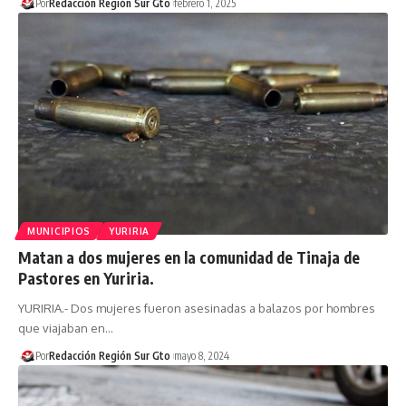
Por
Redacción Región Sur Gto
febrero 1, 2025
MUNICIPIOS
YURIRIA
Matan a dos mujeres en la comunidad de Tinaja de
Pastores en Yuriria.
YURIRIA.- Dos mujeres fueron asesinadas a balazos por hombres
que viajaban en…
Por
Redacción Región Sur Gto
mayo 8, 2024