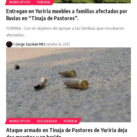
MUNICIPIOS
YURIRIA
Entregan en Yuriria muebles a familias afectadas por
lluvias en “Tinaja de Pastores”.
YURIRIA.- Con el objetivo de apoyar a las familias que resultaron
afectadas…
Por
Jorge Guzmán Mtz
octubre 14, 2025
MUNICIPIOS
SEGURIDAD
YURIRIA
Ataque armado en Tinaja de Pastores de Yuriria deja
dos muertos y un herido.