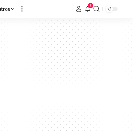
5
otros