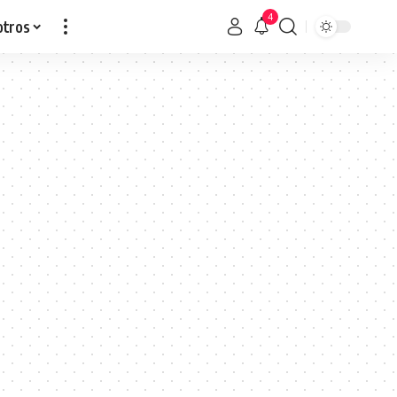
4
otros