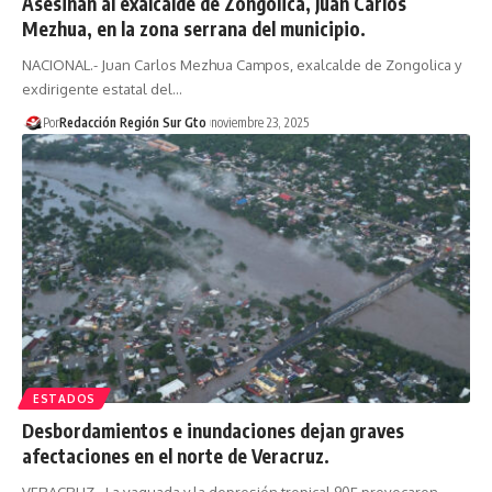
Asesinan al exalcalde de Zongolica, Juan Carlos
Mezhua, en la zona serrana del municipio.
NACIONAL.- Juan Carlos Mezhua Campos, exalcalde de Zongolica y
exdirigente estatal del…
Por
Redacción Región Sur Gto
noviembre 23, 2025
ESTADOS
Desbordamientos e inundaciones dejan graves
afectaciones en el norte de Veracruz.
VERACRUZ.- La vaguada y la depresión tropical 90E provocaron